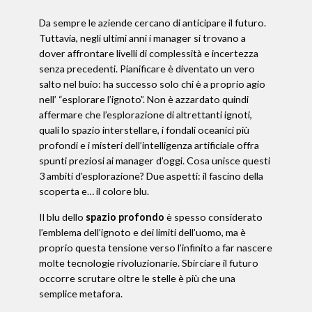
Da sempre le aziende cercano di anticipare il futuro.
Tuttavia, negli ultimi anni i manager si trovano a
dover affrontare livelli di complessità e incertezza
senza precedenti. Pianificare è diventato un vero
salto nel buio: ha successo solo chi è a proprio agio
nell’ “esplorare l’ignoto”. Non è azzardato quindi
affermare che l’esplorazione di altrettanti ignoti,
quali lo spazio interstellare, i fondali oceanici più
profondi e i misteri dell’intelligenza artificiale offra
spunti preziosi ai manager d’oggi. Cosa unisce questi
3 ambiti d’esplorazione? Due aspetti: il fascino della
scoperta e… il colore blu.
Il blu dello
spazio profondo
è spesso considerato
l’emblema dell’ignoto e dei limiti dell’uomo, ma è
proprio questa tensione verso l’infinito a far nascere
molte tecnologie rivoluzionarie. Sbirciare il futuro
occorre scrutare oltre le stelle è più che una
semplice metafora.