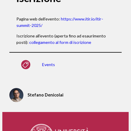
Pagina web dell’evento:
https://www.itir.io/itir-
summit-2025/
Iscrizione all’evento (aperta fino ad esaurimento
posti):
collegamento al form di iscrizione
Events
Stefano Denicolai
The
Main
Main