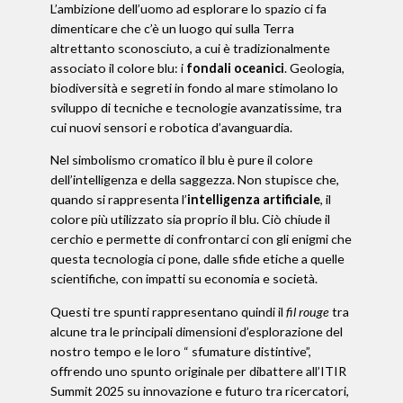
L’ambizione dell’uomo ad esplorare lo spazio ci fa
dimenticare che c’è un luogo qui sulla Terra
altrettanto sconosciuto, a cui è tradizionalmente
associato il colore blu: i
fondali oceanici
. Geologia,
biodiversità e segreti in fondo al mare stimolano lo
sviluppo di tecniche e tecnologie avanzatissime, tra
cui nuovi sensori e robotica d’avanguardia.
Nel simbolismo cromatico il blu è pure il colore
dell’intelligenza e della saggezza. Non stupisce che,
quando si rappresenta l’
intelligenza artificiale
, il
colore più utilizzato sia proprio il blu. Ciò chiude il
cerchio e permette di confrontarci con gli enigmi che
questa tecnologia ci pone, dalle sfide etiche a quelle
scientifiche, con impatti su economia e società.
Questi tre spunti rappresentano quindi il
fil rouge
tra
alcune tra le principali dimensioni d’esplorazione del
nostro tempo e le loro “ sfumature distintive”,
offrendo uno spunto originale per dibattere all’ITIR
Summit 2025 su innovazione e futuro tra ricercatori,