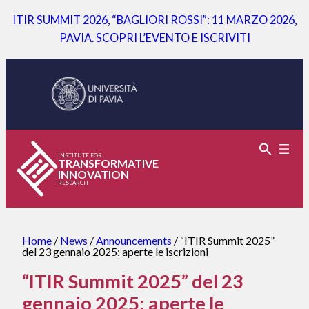
Skip
Are
ADOZIONE
ITIR SUMMIT 2026, “BAGLIORI ROSSI”: 11 MARZO 2026,
to
you
E
PAVIA. SCOPRI L’EVENTO E ISCRIVITI
content
LEADING
GOVERNO
THE
DELL’AI:
MOMENTOUS
PARTECIPA
CHANGE?
ALLA
Take
RICERCA
our
DI
INSTITUTE FOR
survey
ITIR
TRANSFORMATIVE
INNOVATION
on
E
RESEARCH
Innovation,
RICEVI
Digital
IL
Transformation
REPORT
Home
/
News
/
Announcements
/
“ITIR Summit 2025”
del 23 gennaio 2025: aperte le iscrizioni
and
COMPLETO
Sustainability
E
“ITIR Summit 2025” del 23
leaders
ALTRI
gennaio 2025: aperte le
VANTAGGI